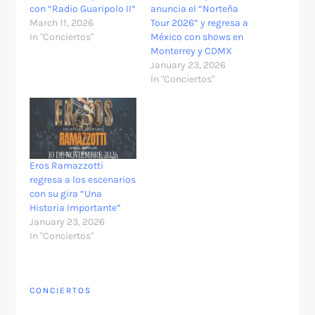
con “Radio Guaripolo II”
anuncia el “Norteña
March 11, 2026
Tour 2026” y regresa a
In "Conciertos"
México con shows en
Monterrey y CDMX
January 23, 2026
In "Conciertos"
Eros Ramazzotti
regresa a los escenarios
con su gira “Una
Historia Importante”
January 23, 2026
In "Conciertos"
CONCIERTOS