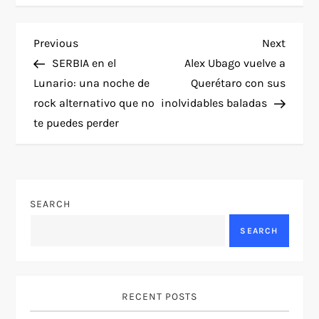
P
Previous
Next
Previous
Next
Post
Post
SERBIA en el
Alex Ubago vuelve a
o
Lunario: una noche de
Querétaro con sus
rock alternativo que no
inolvidables baladas
s
te puedes perder
t
n
SEARCH
a
SEARCH
v
i
RECENT POSTS
g