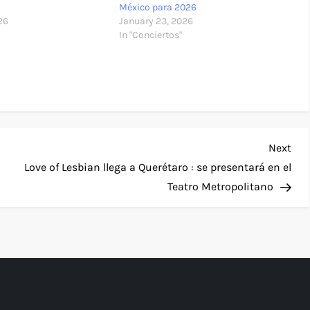
México para 2026
26
January 23, 2026
In "Conciertos"
Nex
Next
Pos
Love of Lesbian llega a Querétaro : se presentará en el
Teatro Metropolitano