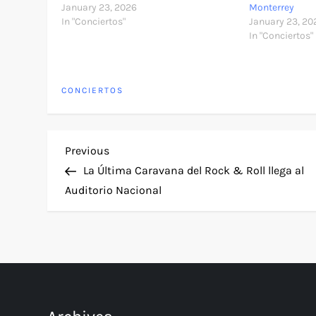
January 23, 2026
Monterrey
In "Conciertos"
January 23, 20
In "Conciertos"
CONCIERTOS
P
Previous
Previous
Post
La Última Caravana del Rock & Roll llega al
o
Auditorio Nacional
s
t
n