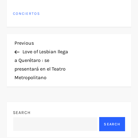
CONCIERTOS
P
Previous
Previous
Post
Love of Lesbian llega
o
a Querétaro : se
presentará en el Teatro
s
Metropolitano
t
n
SEARCH
a
SEARCH
v