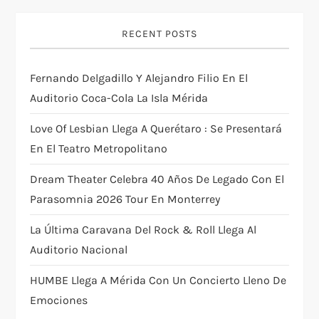
i
RECENT POSTS
g
Fernando Delgadillo Y Alejandro Filio En El
a
Auditorio Coca-Cola La Isla Mérida
t
Love Of Lesbian Llega A Querétaro : Se Presentará
i
En El Teatro Metropolitano
Dream Theater Celebra 40 Años De Legado Con El
o
Parasomnia 2026 Tour En Monterrey
n
La Última Caravana Del Rock & Roll Llega Al
Auditorio Nacional
HUMBE Llega A Mérida Con Un Concierto Lleno De
Emociones