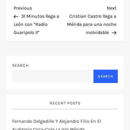
P
Previous
Next
Previous
Next
Post
Post
31 Minutos llega a
Cristian Castro llega a
o
León con “Radio
Mérida para una noche
Guaripolo II”
inolvidable
s
t
n
SEARCH
a
SEARCH
v
i
RECENT POSTS
g
Fernando Delgadillo Y Alejandro Filio En El
Auditorio Coca-Cola La Isla Mérida