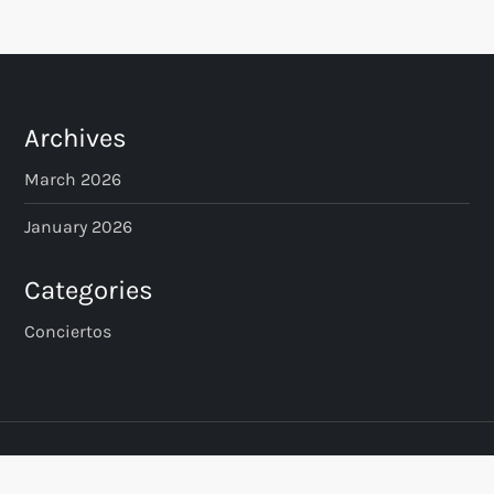
s
t
s
Archives
p
March 2026
a
January 2026
g
Categories
i
Conciertos
n
a
t