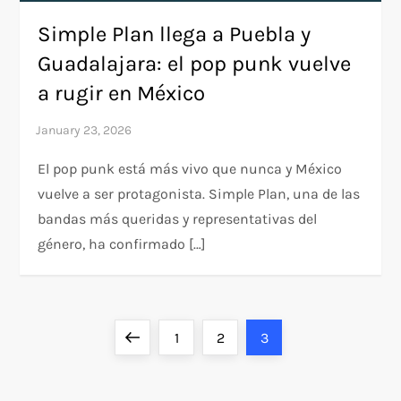
Simple Plan llega a Puebla y
Guadalajara: el pop punk vuelve
a rugir en México
El pop punk está más vivo que nunca y México
vuelve a ser protagonista. Simple Plan, una de las
bandas más queridas y representativas del
género, ha confirmado […]
P
Previous
Page
Page
Page
1
2
3
o
page